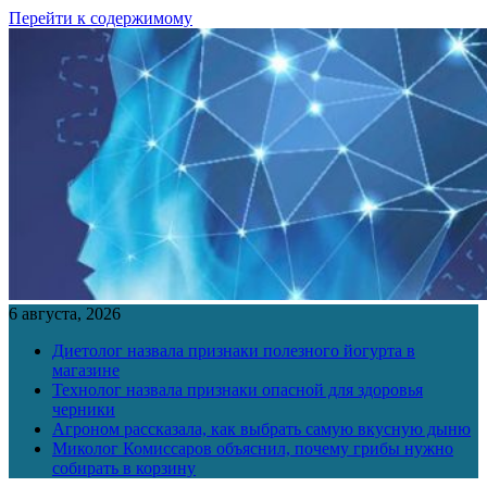
Перейти к содержимому
6 августа, 2026
Диетолог назвала признаки полезного йогурта в
магазине
Технолог назвала признаки опасной для здоровья
черники
Агроном рассказала, как выбрать самую вкусную дыню
Миколог Комиссаров объяснил, почему грибы нужно
собирать в корзину