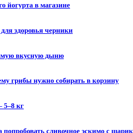
го йогурта в магазине
 для здоровья черники
самую вкусную дыню
му грибы нужно собирать в корзину
 5–8 кг
 попробовать сливочное эскимо с шари