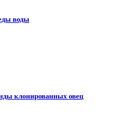
еды воды
нды клонированных овец