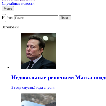
Случайные новости
Меню
Найти:
Заголовки
Недовольные решением Маска подде
2 года спустя
2 года спустя