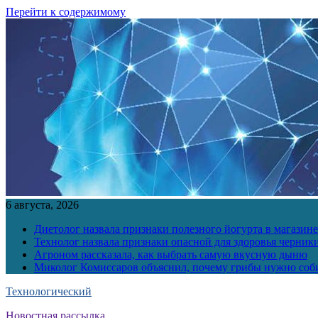
Перейти к содержимому
6 августа, 2026
Диетолог назвала признаки полезного йогурта в магазине
Технолог назвала признаки опасной для здоровья черник
Агроном рассказала, как выбрать самую вкусную дыню
Миколог Комиссаров объяснил, почему грибы нужно соби
Технологический
Новостная рассылка