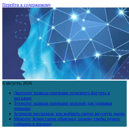
Перейти к содержимому
6 августа, 2026
Диетолог назвала признаки полезного йогурта в
магазине
Технолог назвала признаки опасной для здоровья
черники
Агроном рассказала, как выбрать самую вкусную дыню
Миколог Комиссаров объяснил, почему грибы нужно
собирать в корзину