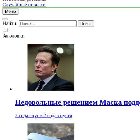
Случайные новости
Меню
Найти:
Заголовки
Недовольные решением Маска подде
2 года спустя
2 года спустя