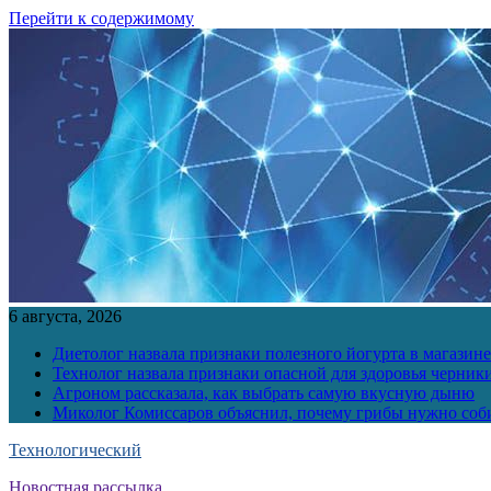
Перейти к содержимому
6 августа, 2026
Диетолог назвала признаки полезного йогурта в магазине
Технолог назвала признаки опасной для здоровья черник
Агроном рассказала, как выбрать самую вкусную дыню
Миколог Комиссаров объяснил, почему грибы нужно соби
Технологический
Новостная рассылка