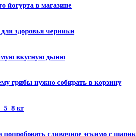
го йогурта в магазине
 для здоровья черники
самую вкусную дыню
му грибы нужно собирать в корзину
 5–8 кг
 попробовать сливочное эскимо с шари