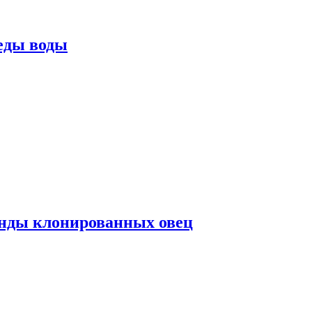
еды воды
нды клонированных овец