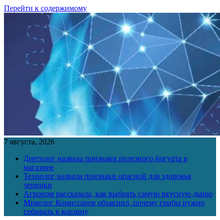
Перейти к содержимому
7 августа, 2026
Диетолог назвала признаки полезного йогурта в
магазине
Технолог назвала признаки опасной для здоровья
черники
Агроном рассказала, как выбрать самую вкусную дыню
Миколог Комиссаров объяснил, почему грибы нужно
собирать в корзину