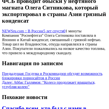
ФСБ проводит обыски у нефтяного
магната Олега Ситникова, который
экспортировал в страны Азии грязный
конденсат
NEWSru.com :: В России
5 лет спустя
0
1 минуты
Компания "Роснефтегаз" Олега Ситникова поставляла в
Японию и Китай конденсат, смешанный с грязной нефтью.
Товар шел во Владивосток, откуда направлялся в страны
Азии. Покупатели пожаловались на низкое качество топлива,
что привело к международному скандалу.
Навигация по записям
Предыдущая:
Госдума и Роскомнадзор обсудят возможность
блокировки порносайтов в России
Далее:
Аббас Галлямов: “Колесо продолжает вращаться,
углубляя колею”
Похожие новости
Спасибо всем, кто был с нами в