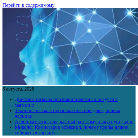
Перейти к содержимому
6 августа, 2026
Диетолог назвала признаки полезного йогурта в
магазине
Технолог назвала признаки опасной для здоровья
черники
Агроном рассказала, как выбрать самую вкусную дыню
Миколог Комиссаров объяснил, почему грибы нужно
собирать в корзину