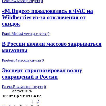
Lenta.ru
4 месяца спустя
0
«М.Видео» пожаловалась в ФАС на
Wildberries из-за отключения от
скидок
Frank Media
4 месяца спустя
0
В России начали массово закрываться
магазины
Рамблер
4 месяца спустя
0
Эксперт спрогнозировал волну
сокращений в России
Газета.Ru
4 месяца спустя
0
Август 2026
Пн
Вт
Ср
Чт
Пт
Сб
Вс
1
2