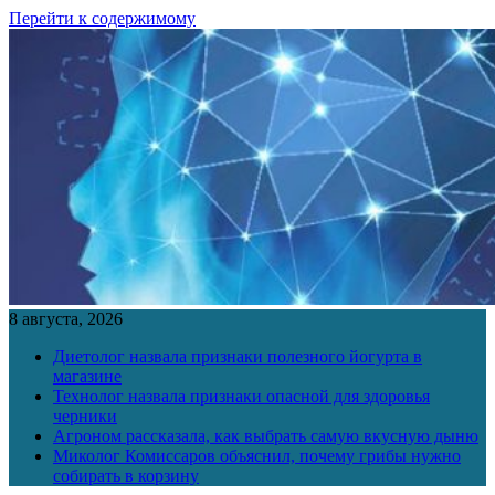
Перейти к содержимому
8 августа, 2026
Диетолог назвала признаки полезного йогурта в
магазине
Технолог назвала признаки опасной для здоровья
черники
Агроном рассказала, как выбрать самую вкусную дыню
Миколог Комиссаров объяснил, почему грибы нужно
собирать в корзину