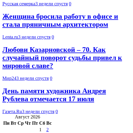
Русская семерка
3 недели спустя
0
Женщина бросила работу в офисе и
стала пряничным архитектором
Lenta.ru
3 недели спустя
0
Любови Казарновской – 70. Как
случайный поворот судьбы привел к
мировой славе?
Мир24
3 недели спустя
0
День памяти художника Андрея
Рублева отмечается 17 июля
Газета.Ru
3 недели спустя
0
Август 2026
Пн
Вт
Ср
Чт
Пт
Сб
Вс
1
2