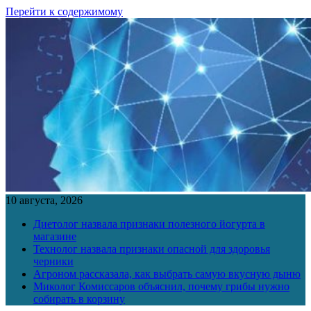
Перейти к содержимому
10 августа, 2026
Диетолог назвала признаки полезного йогурта в
магазине
Технолог назвала признаки опасной для здоровья
черники
Агроном рассказала, как выбрать самую вкусную дыню
Миколог Комиссаров объяснил, почему грибы нужно
собирать в корзину