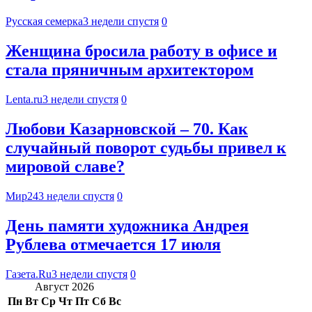
Русская семерка
3 недели спустя
0
Женщина бросила работу в офисе и
стала пряничным архитектором
Lenta.ru
3 недели спустя
0
Любови Казарновской – 70. Как
случайный поворот судьбы привел к
мировой славе?
Мир24
3 недели спустя
0
День памяти художника Андрея
Рублева отмечается 17 июля
Газета.Ru
3 недели спустя
0
Август 2026
Пн
Вт
Ср
Чт
Пт
Сб
Вс