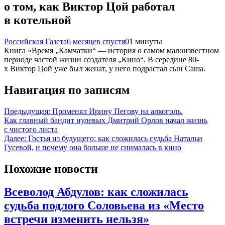
о том, как Виктор Цой работал
в котельной
Российская Газета
6 месяцев спустя
0
1 минуты
Книга «Время „Камчатки“ — история о самом малоизвестном
периоде частой жизни создателя „Кино“. В середине 80-
х Виктор Цой уже был женат, у него подрастал сын Саша.
Навигация по записям
Предыдущая:
Променял Ирину Пегову на алкоголь.
Как главный бандит нулевых Дмитрий Орлов начал жизнь
с чистого листа
Далее:
Гостья из будущего: как сложилась судьба Натальи
Гусевой, и почему она больше не снималась в кино
Похожие новости
Всеволод Абдулов: как сложилась
судьба подлого Соловьева из «Место
встречи изменить нельзя»