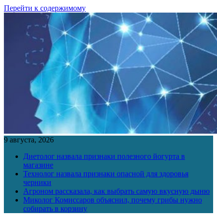
Перейти к содержимому
9 августа, 2026
Диетолог назвала признаки полезного йогурта в
магазине
Технолог назвала признаки опасной для здоровья
черники
Агроном рассказала, как выбрать самую вкусную дыню
Миколог Комиссаров объяснил, почему грибы нужно
собирать в корзину