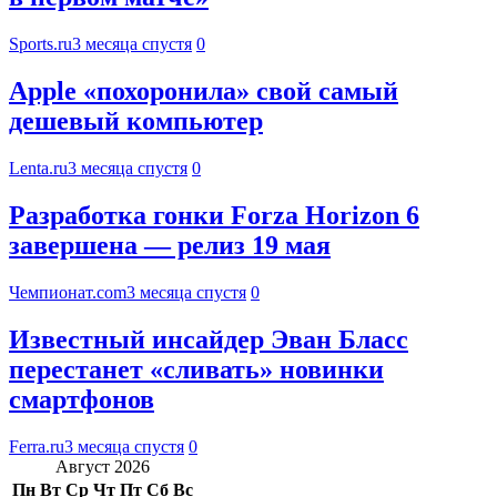
Sports.ru
3 месяца спустя
0
Apple «похоронила» свой самый
дешевый компьютер
Lenta.ru
3 месяца спустя
0
Разработка гонки Forza Horizon 6
завершена — релиз 19 мая
Чемпионат.com
3 месяца спустя
0
Известный инсайдер Эван Бласс
перестанет «сливать» новинки
смартфонов
Ferra.ru
3 месяца спустя
0
Август 2026
Пн
Вт
Ср
Чт
Пт
Сб
Вс