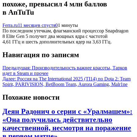
похоже, превысил 4 млн баллов
в AnTuTu
Ferra.ru
11 месяцев спустя
0
1 минуты
По последним утечкам, флагманский процессор Snapdragon
8 Elite Gen 5 получит два мощных ядра с частотой
4,61 ГГц и шесть дополнительных ядер на 3,63 ГГц.
Навигация по записям
Предыдущая:
Производительность важнее красоты, Тарков
идет в Steam и прочее
Далее:
Россия на The International 2025 (TI14) по Dota 2: Team
Spirit, PARIVISION, BetBoom Team, Aurora Gaming, Malr1ne
Похожие новости
Деян Радонич о серии с «Уралмашем»:
«Она получилась действительно
качественной, несмотря на поражение
в первом матче»