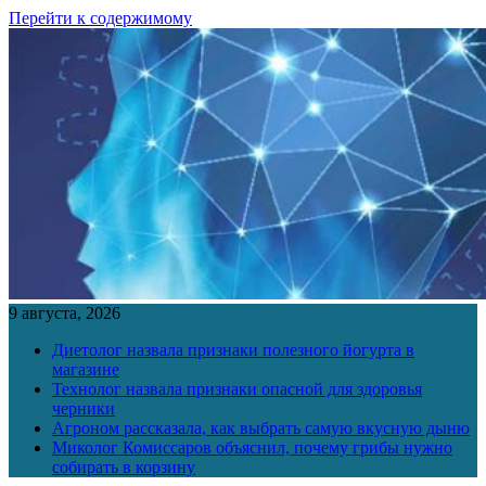
Перейти к содержимому
9 августа, 2026
Диетолог назвала признаки полезного йогурта в
магазине
Технолог назвала признаки опасной для здоровья
черники
Агроном рассказала, как выбрать самую вкусную дыню
Миколог Комиссаров объяснил, почему грибы нужно
собирать в корзину