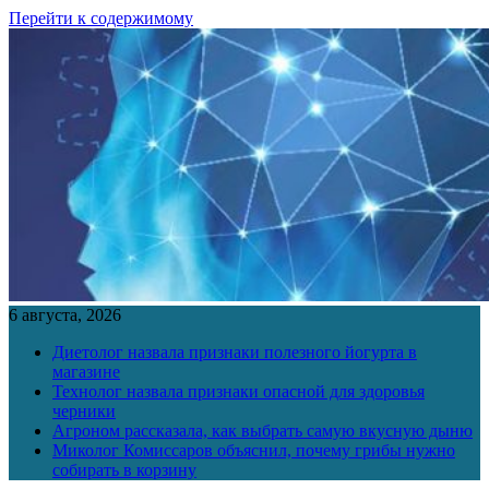
Перейти к содержимому
6 августа, 2026
Диетолог назвала признаки полезного йогурта в
магазине
Технолог назвала признаки опасной для здоровья
черники
Агроном рассказала, как выбрать самую вкусную дыню
Миколог Комиссаров объяснил, почему грибы нужно
собирать в корзину