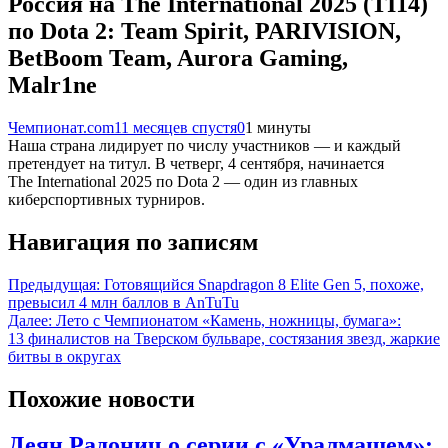
Россия на The International 2025 (TI14)
по Dota 2: Team Spirit, PARIVISION,
BetBoom Team, Aurora Gaming,
Malr1ne
Чемпионат.com
11 месяцев спустя
0
1 минуты
Наша страна лидирует по числу участников — и каждый
претендует на титул. В четверг, 4 сентября, начинается
The International 2025 по Dota 2 — один из главных
киберспортивных турниров.
Навигация по записям
Предыдущая:
Готовящийся Snapdragon 8 Elite Gen 5, похоже,
превысил 4 млн баллов в AnTuTu
Далее:
Лето с Чемпионатом «Камень, ножницы, бумага»:
13 финалистов на Тверском бульваре, состязания звезд, жаркие
битвы в округах
Похожие новости
Деян Радонич о серии с «Уралмашем»: