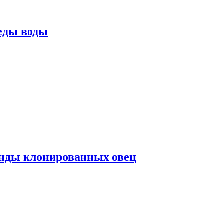
еды воды
нды клонированных овец