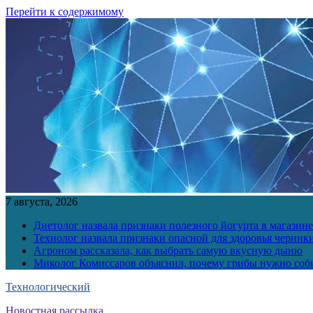
Перейти к содержимому
7 августа, 2026
Диетолог назвала признаки полезного йогурта в магазине
Технолог назвала признаки опасной для здоровья черник
Агроном рассказала, как выбрать самую вкусную дыню
Миколог Комиссаров объяснил, почему грибы нужно соби
Технологический
Новостная рассылка