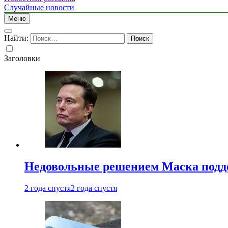
Случайные новости
Меню
Найти:
Заголовки
Недовольные решением Маска подде
2 года спустя
2 года спустя