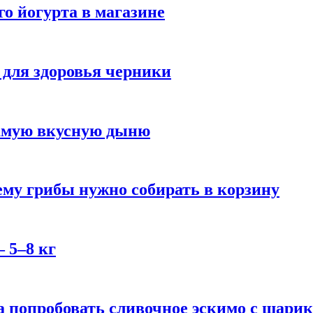
го йогурта в магазине
 для здоровья черники
самую вкусную дыню
му грибы нужно собирать в корзину
 5–8 кг
 попробовать сливочное эскимо с шари