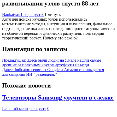
развязывания узлов спустя 88 лет
Naukatv.ru
1 год спустя
0
1 минуты
Хотя для поиска нужных узлов использовались
математические методы, интуиция и вычисления, финальное
подтверждение оказалось неожиданно простым: узлы завязали
из обычной веревки и физически распутали, подтвердив
теоретический расчет. Почему это важно?
Навигация по записям
Предыдущая:
Здесь были люди: на Ямале нашли самые
древние за полярным кругом артефакты из меди
Далее:
Indicator: сервисы Google и Amazon используются
для создания ИИ-“раздевалок”
Похожие новости
Телевизоры Samsung улучили в слежке
Lenta.ru
5 месяцев спустя
0