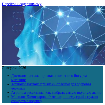
Перейти к содержимому
7 августа, 2026
Диетолог назвала признаки полезного йогурта в
магазине
Технолог назвала признаки опасной для здоровья
черники
Агроном рассказала, как выбрать самую вкусную дыню
Миколог Комиссаров объяснил, почему грибы нужно
собирать в корзину