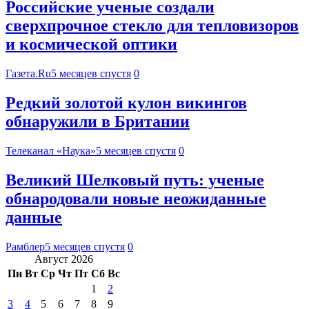
Российские ученые создали
сверхпрочное стекло для тепловизоров
и космической оптики
Газета.Ru
5 месяцев спустя
0
Редкий золотой кулон викингов
обнаружили в Британии
Телеканал «Наука»
5 месяцев спустя
0
Великий Шелковый путь: ученые
обнародовали новые неожиданные
данные
Рамблер
5 месяцев спустя
0
Август 2026
Пн
Вт
Ср
Чт
Пт
Сб
Вс
1
2
3
4
5
6
7
8
9