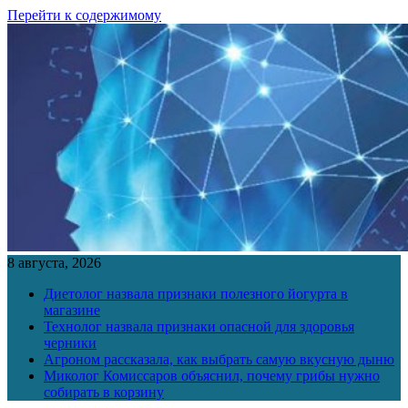
Перейти к содержимому
8 августа, 2026
Диетолог назвала признаки полезного йогурта в
магазине
Технолог назвала признаки опасной для здоровья
черники
Агроном рассказала, как выбрать самую вкусную дыню
Миколог Комиссаров объяснил, почему грибы нужно
собирать в корзину