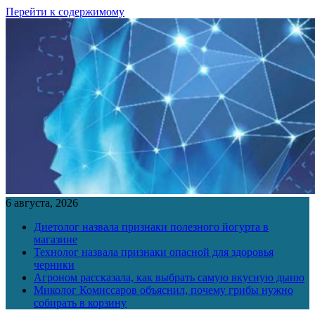
Перейти к содержимому
6 августа, 2026
Диетолог назвала признаки полезного йогурта в
магазине
Технолог назвала признаки опасной для здоровья
черники
Агроном рассказала, как выбрать самую вкусную дыню
Миколог Комиссаров объяснил, почему грибы нужно
собирать в корзину