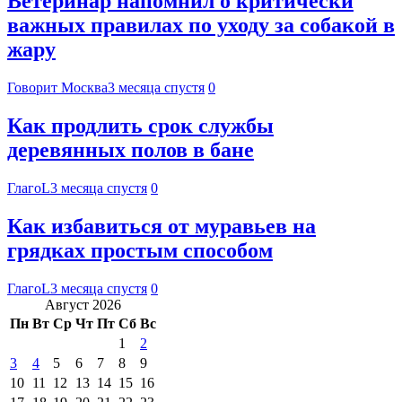
Ветеринар напомнил о критически
важных правилах по уходу за собакой в
жару
Говорит Москва
3 месяца спустя
0
Как продлить срок службы
деревянных полов в бане
ГлагоL
3 месяца спустя
0
Как избавиться от муравьев на
грядках простым способом
ГлагоL
3 месяца спустя
0
Август 2026
Пн
Вт
Ср
Чт
Пт
Сб
Вс
1
2
3
4
5
6
7
8
9
10
11
12
13
14
15
16