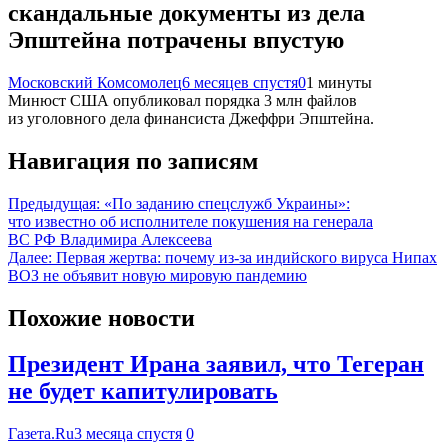
скандальные документы из дела
Эпштейна потрачены впустую
Московский Комсомолец
6 месяцев спустя
0
1 минуты
Минюст США опубликовал порядка 3 млн файлов
из уголовного дела финансиста Джеффри Эпштейна.
Навигация по записям
Предыдущая:
«По заданию спецслужб Украины»:
что известно об исполнителе покушения на генерала
ВС РФ Владимира Алексеева
Далее:
Первая жертва: почему из-за индийского вируса Нипах
ВОЗ не объявит новую мировую пандемию
Похожие новости
Президент Ирана заявил, что Тегеран
не будет капитулировать
Газета.Ru
3 месяца спустя
0