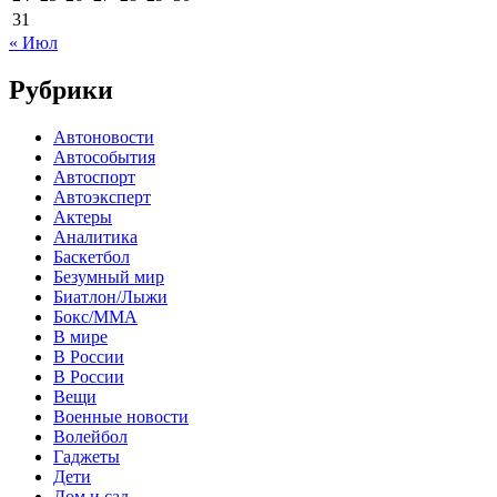
31
« Июл
Рубрики
Автоновости
Автособытия
Автоспорт
Автоэксперт
Актеры
Аналитика
Баскетбол
Безумный мир
Биатлон/Лыжи
Бокс/MMA
В мире
В России
В России
Вещи
Военные новости
Волейбол
Гаджеты
Дети
Дом и сад