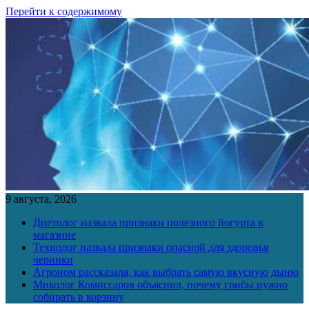
Перейти к содержимому
9 августа, 2026
Диетолог назвала признаки полезного йогурта в
магазине
Технолог назвала признаки опасной для здоровья
черники
Агроном рассказала, как выбрать самую вкусную дыню
Миколог Комиссаров объяснил, почему грибы нужно
собирать в корзину