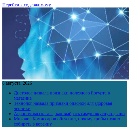
Перейти к содержимому
8 августа, 2026
Диетолог назвала признаки полезного йогурта в
магазине
Технолог назвала признаки опасной для здоровья
черники
Агроном рассказала, как выбрать самую вкусную дыню
Миколог Комиссаров объяснил, почему грибы нужно
собирать в корзину