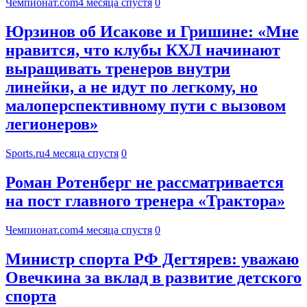
Чемпионат.com
4 месяца спустя
0
Юрзинов об Исакове и Гришине: «Мне
нравится, что клубы КХЛ начинают
выращивать тренеров внутри
линейки, а не идут по легкому, но
малоперспективному пути с вызовом
легионеров»
Sports.ru
4 месяца спустя
0
Роман Ротенберг не рассматривается
на пост главного тренера «Трактора»
Чемпионат.com
4 месяца спустя
0
Министр спорта РФ Дегтярев: уважаю
Овечкина за вклад в развитие детского
спорта