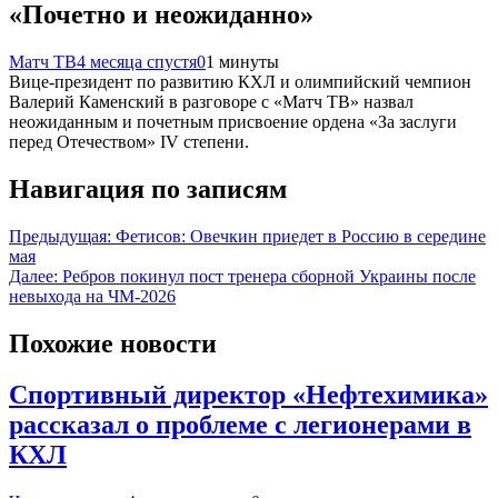
«Почетно и неожиданно»
Матч ТВ
4 месяца спустя
0
1 минуты
Вице‑президент по развитию КХЛ и олимпийский чемпион
Валерий Каменский в разговоре с «Матч ТВ» назвал
неожиданным и почетным присвоение ордена «За заслуги
перед Отечеством» IV степени.
Навигация по записям
Предыдущая:
Фетисов: Овечкин приедет в Россию в середине
мая
Далее:
Ребров покинул пост тренера сборной Украины после
невыхода на ЧМ-2026
Похожие новости
Спортивный директор «Нефтехимика»
рассказал о проблеме с легионерами в
КХЛ