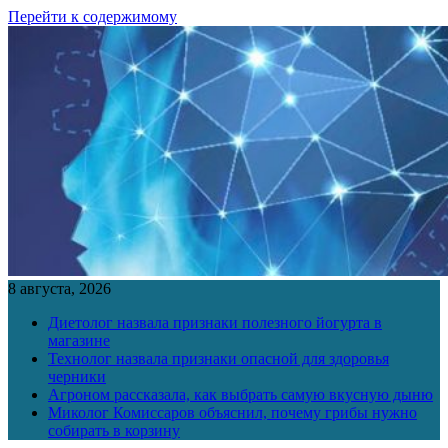
Перейти к содержимому
8 августа, 2026
Диетолог назвала признаки полезного йогурта в
магазине
Технолог назвала признаки опасной для здоровья
черники
Агроном рассказала, как выбрать самую вкусную дыню
Миколог Комиссаров объяснил, почему грибы нужно
собирать в корзину