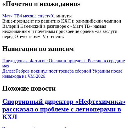
«Почетно и неожиданно»
Матч ТВ
4 месяца спустя
0
1 минуты
Вице‑президент по развитию КХЛ и олимпийский чемпион
Валерий Каменский в разговоре с «Матч ТВ» назвал
неожиданным и почетным присвоение ордена «За заслуги
перед Отечеством» IV степени.
Навигация по записям
Предыдущая:
Фетисов: Овечкин приедет в Россию в середине
мая
Далее:
Ребров покинул пост тренера сборной Украины после
невыхода на ЧМ-2026
Похожие новости
Спортивный директор «Нефтехимика»
рассказал о проблеме с легионерами в
КХЛ