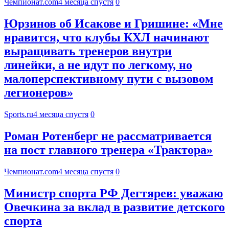
Чемпионат.com
4 месяца спустя
0
Юрзинов об Исакове и Гришине: «Мне
нравится, что клубы КХЛ начинают
выращивать тренеров внутри
линейки, а не идут по легкому, но
малоперспективному пути с вызовом
легионеров»
Sports.ru
4 месяца спустя
0
Роман Ротенберг не рассматривается
на пост главного тренера «Трактора»
Чемпионат.com
4 месяца спустя
0
Министр спорта РФ Дегтярев: уважаю
Овечкина за вклад в развитие детского
спорта