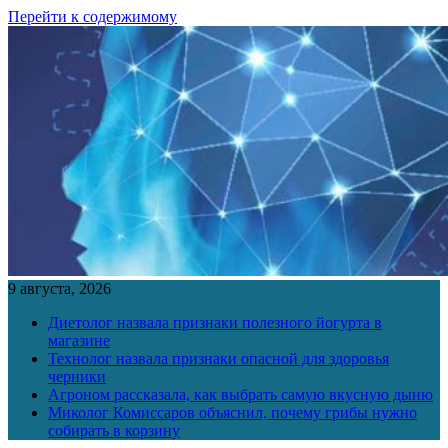
Перейти к содержимому
9 августа, 2026
Диетолог назвала признаки полезного йогурта в
магазине
Технолог назвала признаки опасной для здоровья
черники
Агроном рассказала, как выбрать самую вкусную дыню
Миколог Комиссаров объяснил, почему грибы нужно
собирать в корзину