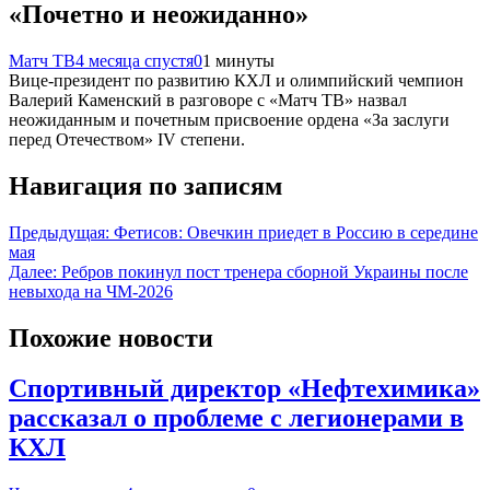
«Почетно и неожиданно»
Матч ТВ
4 месяца спустя
0
1 минуты
Вице‑президент по развитию КХЛ и олимпийский чемпион
Валерий Каменский в разговоре с «Матч ТВ» назвал
неожиданным и почетным присвоение ордена «За заслуги
перед Отечеством» IV степени.
Навигация по записям
Предыдущая:
Фетисов: Овечкин приедет в Россию в середине
мая
Далее:
Ребров покинул пост тренера сборной Украины после
невыхода на ЧМ-2026
Похожие новости
Спортивный директор «Нефтехимика»
рассказал о проблеме с легионерами в
КХЛ