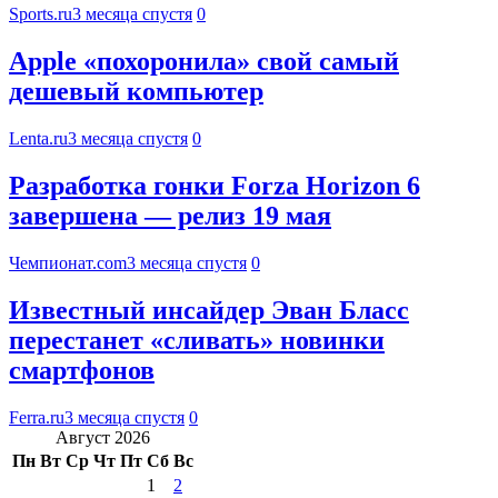
Sports.ru
3 месяца спустя
0
Apple «похоронила» свой самый
дешевый компьютер
Lenta.ru
3 месяца спустя
0
Разработка гонки Forza Horizon 6
завершена — релиз 19 мая
Чемпионат.com
3 месяца спустя
0
Известный инсайдер Эван Бласс
перестанет «сливать» новинки
смартфонов
Ferra.ru
3 месяца спустя
0
Август 2026
Пн
Вт
Ср
Чт
Пт
Сб
Вс
1
2