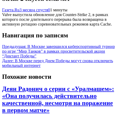
Газета.Ru
3 месяца спустя
0
1 минуты
Valve выпустила обновление для Counter-Strike 2, в рамках
которого после длительного перерыва была возвращена в
активную ротацию соревновательных режимов карта Cache.
Навигация по записям
Предыдущая:
В Москве завершился киберспортивный турнир
по игре “Мир Танков” в рамках просветительской акции
“Диктант Победы”
Далее:
В Москве перед Днем Победы могут снова отключить
мобильный интернет
Похожие новости
Деян Радонич о серии с «Уралмашем»:
«Она получилась действительно
качественной, несмотря на поражение
в первом матче»