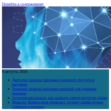
Перейти к содержимому
8 августа, 2026
Диетолог назвала признаки полезного йогурта в
магазине
Технолог назвала признаки опасной для здоровья
черники
Агроном рассказала, как выбрать самую вкусную дыню
Миколог Комиссаров объяснил, почему грибы нужно
собирать в корзину