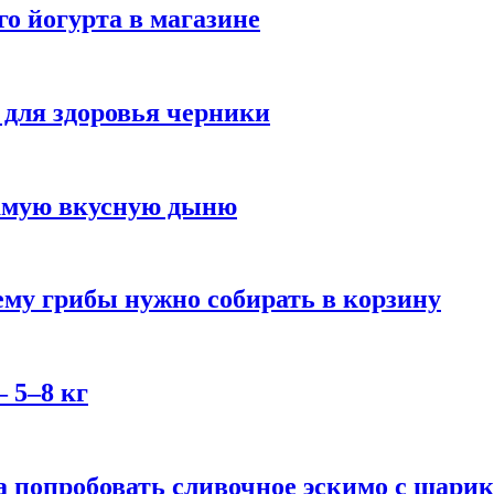
го йогурта в магазине
 для здоровья черники
самую вкусную дыню
му грибы нужно собирать в корзину
 5–8 кг
 попробовать сливочное эскимо с шари