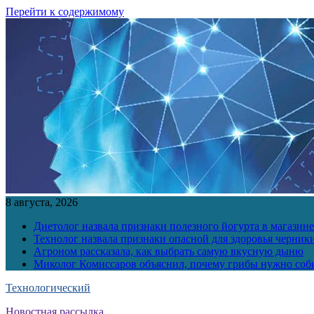
Перейти к содержимому
8 августа, 2026
Диетолог назвала признаки полезного йогурта в магазине
Технолог назвала признаки опасной для здоровья черник
Агроном рассказала, как выбрать самую вкусную дыню
Миколог Комиссаров объяснил, почему грибы нужно соби
Технологический
Новостная рассылка