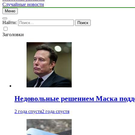
Случайные новости
Меню
Найти:
Заголовки
Недовольные решением Маска подде
2 года спустя
2 года спустя