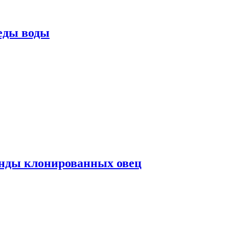
еды воды
нды клонированных овец