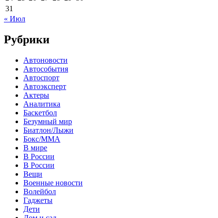
31
« Июл
Рубрики
Автоновости
Автособытия
Автоспорт
Автоэксперт
Актеры
Аналитика
Баскетбол
Безумный мир
Биатлон/Лыжи
Бокс/MMA
В мире
В России
В России
Вещи
Военные новости
Волейбол
Гаджеты
Дети
Дом и сад