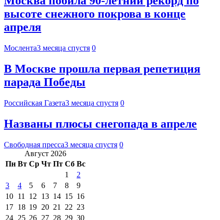
Москва побила 90-летний рекорд по
высоте снежного покрова в конце
апреля
Мослента
3 месяца спустя
0
В Москве прошла первая репетиция
парада Победы
Российская Газета
3 месяца спустя
0
Названы плюсы снегопада в апреле
Свободная пресса
3 месяца спустя
0
Август 2026
Пн
Вт
Ср
Чт
Пт
Сб
Вс
1
2
3
4
5
6
7
8
9
10
11
12
13
14
15
16
17
18
19
20
21
22
23
24
25
26
27
28
29
30