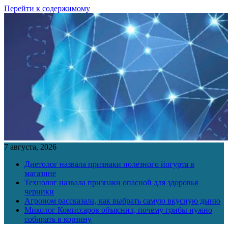
Перейти к содержимому
7 августа, 2026
Диетолог назвала признаки полезного йогурта в
магазине
Технолог назвала признаки опасной для здоровья
черники
Агроном рассказала, как выбрать самую вкусную дыню
Миколог Комиссаров объяснил, почему грибы нужно
собирать в корзину