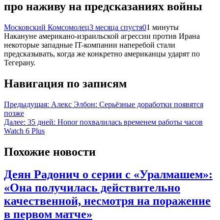
про наживу на предсказаниях войны
Московский Комсомолец
3 месяца спустя
0
1 минуты
Накануне американо-израильской агрессии против Ирана
некоторые западные IT-компании наперебой стали
предсказывать, когда же конкретно американцы ударят по
Тегерану.
Навигация по записям
Предыдущая:
Алекс Элбон: Серьёзные доработки появятся
позже
Далее:
35 дней: Honor похвалилась временем работы часов
Watch 6 Plus
Похожие новости
Деян Радонич о серии с «Уралмашем»:
«Она получилась действительно
качественной, несмотря на поражение
в первом матче»