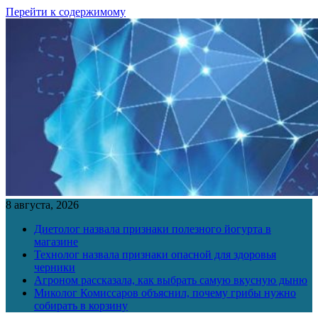
Перейти к содержимому
8 августа, 2026
Диетолог назвала признаки полезного йогурта в
магазине
Технолог назвала признаки опасной для здоровья
черники
Агроном рассказала, как выбрать самую вкусную дыню
Миколог Комиссаров объяснил, почему грибы нужно
собирать в корзину