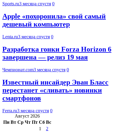
Sports.ru
3 месяца спустя
0
Apple «похоронила» свой самый
дешевый компьютер
Lenta.ru
3 месяца спустя
0
Разработка гонки Forza Horizon 6
завершена — релиз 19 мая
Чемпионат.com
3 месяца спустя
0
Известный инсайдер Эван Бласс
перестанет «сливать» новинки
смартфонов
Ferra.ru
3 месяца спустя
0
Август 2026
Пн
Вт
Ср
Чт
Пт
Сб
Вс
1
2