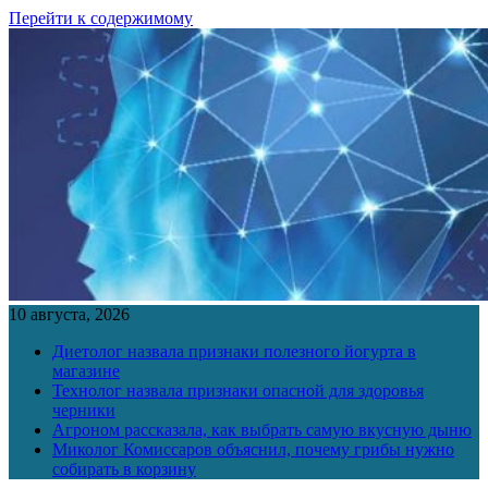
Перейти к содержимому
10 августа, 2026
Диетолог назвала признаки полезного йогурта в
магазине
Технолог назвала признаки опасной для здоровья
черники
Агроном рассказала, как выбрать самую вкусную дыню
Миколог Комиссаров объяснил, почему грибы нужно
собирать в корзину