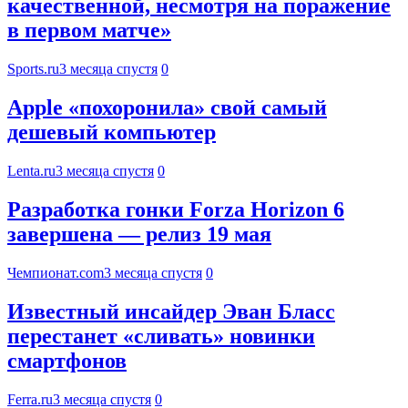
качественной, несмотря на поражение
в первом матче»
Sports.ru
3 месяца спустя
0
Apple «похоронила» свой самый
дешевый компьютер
Lenta.ru
3 месяца спустя
0
Разработка гонки Forza Horizon 6
завершена — релиз 19 мая
Чемпионат.com
3 месяца спустя
0
Известный инсайдер Эван Бласс
перестанет «сливать» новинки
смартфонов
Ferra.ru
3 месяца спустя
0