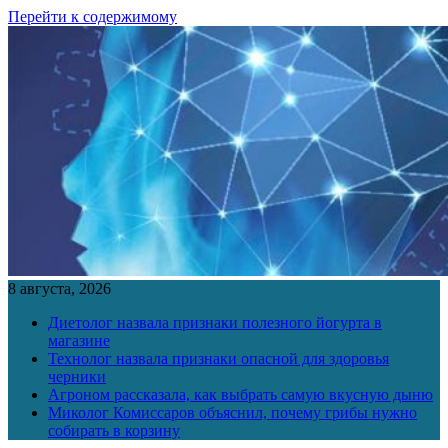
Перейти к содержимому
8 августа, 2026
Диетолог назвала признаки полезного йогурта в
магазине
Технолог назвала признаки опасной для здоровья
черники
Агроном рассказала, как выбрать самую вкусную дыню
Миколог Комиссаров объяснил, почему грибы нужно
собирать в корзину