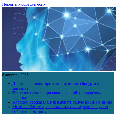
Перейти к содержимому
8 августа, 2026
Диетолог назвала признаки полезного йогурта в
магазине
Технолог назвала признаки опасной для здоровья
черники
Агроном рассказала, как выбрать самую вкусную дыню
Миколог Комиссаров объяснил, почему грибы нужно
собирать в корзину