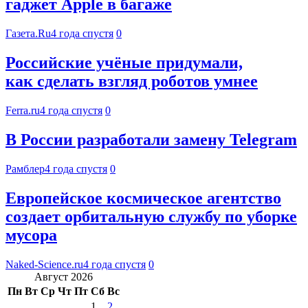
гаджет Apple в багаже
Газета.Ru
4 года спустя
0
Российские учёные придумали,
как сделать взгляд роботов умнее
Ferra.ru
4 года спустя
0
В России разработали замену Telegram
Рамблер
4 года спустя
0
Европейское космическое агентство
создает орбитальную службу по уборке
мусора
Naked-Science.ru
4 года спустя
0
Август 2026
Пн
Вт
Ср
Чт
Пт
Сб
Вс
1
2