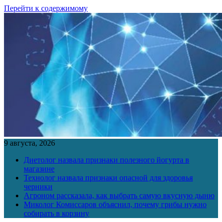
Перейти к содержимому
9 августа, 2026
Диетолог назвала признаки полезного йогурта в
магазине
Технолог назвала признаки опасной для здоровья
черники
Агроном рассказала, как выбрать самую вкусную дыню
Миколог Комиссаров объяснил, почему грибы нужно
собирать в корзину