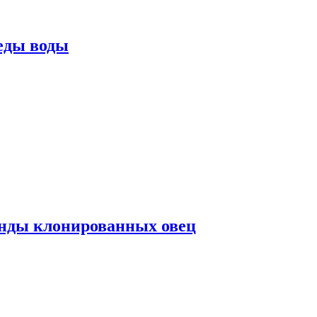
еды воды
нды клонированных овец