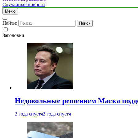
Случайные новости
Меню
Найти:
Заголовки
Недовольные решением Маска подде
2 года спустя
2 года спустя