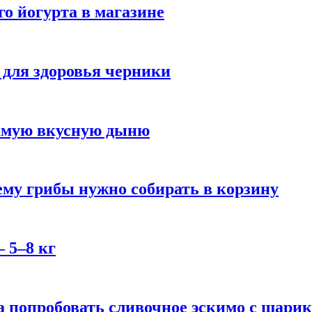
го йогурта в магазине
 для здоровья черники
самую вкусную дыню
му грибы нужно собирать в корзину
 5–8 кг
 попробовать сливочное эскимо с шари