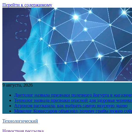
Перейти к содержимому
9 августа, 2026
Диетолог назвала признаки полезного йогурта в магазине
Технолог назвала признаки опасной для здоровья черник
Агроном рассказала, как выбрать самую вкусную дыню
Миколог Комиссаров объяснил, почему грибы нужно соби
Технологический
Новостная рассылка