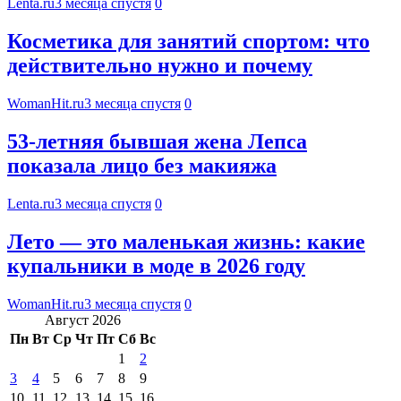
Lenta.ru
3 месяца спустя
0
Косметика для занятий спортом: что
действительно нужно и почему
WomanHit.ru
3 месяца спустя
0
53-летняя бывшая жена Лепса
показала лицо без макияжа
Lenta.ru
3 месяца спустя
0
Лето — это маленькая жизнь: какие
купальники в моде в 2026 году
WomanHit.ru
3 месяца спустя
0
Август 2026
Пн
Вт
Ср
Чт
Пт
Сб
Вс
1
2
3
4
5
6
7
8
9
10
11
12
13
14
15
16