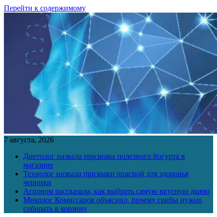
Перейти к содержимому
7 августа, 2026
Диетолог назвала признаки полезного йогурта в
магазине
Технолог назвала признаки опасной для здоровья
черники
Агроном рассказала, как выбрать самую вкусную дыню
Миколог Комиссаров объяснил, почему грибы нужно
собирать в корзину