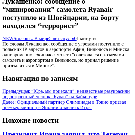
Лукашенко: сообщение о
“минировании” самолета Ryanair
поступило из Швейцарии, на борту
находился “террорист”
NEWSru.com :: В мире
5 лет спустя
0
1 минуты
По словам Лукашенко, сообщение с угрозами поступило с
польских IP-адресов в аэропорты Афин, Вильнюса и Минска
одновременно. Экипаж самолета "советовался с хозяевами
самолета и аэропортом в Вильнюсе, но принял решение
приземлиться в Минске".
Навигация по записям
Предыдущая:
“Юра, мы приехали”: неизвестные разукрасили
недостроенный челнок “Буран” на Байконуре
Далее:
Официальный партнер Олимпиады в Токио призвал
премьер-министра Японии отменить Игры
Похожие новости
Президент Ирана заявил, что Тегеран