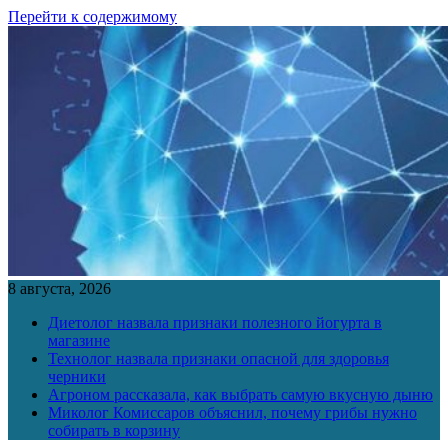
Перейти к содержимому
8 августа, 2026
Диетолог назвала признаки полезного йогурта в
магазине
Технолог назвала признаки опасной для здоровья
черники
Агроном рассказала, как выбрать самую вкусную дыню
Миколог Комиссаров объяснил, почему грибы нужно
собирать в корзину