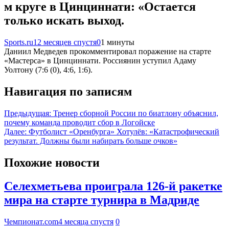
м круге в Цинциннати: «Остается
только искать выход.
Sports.ru
12 месяцев спустя
0
1 минуты
Даниил Медведев прокомментировал поражение на старте
«Мастерса» в Цинциннати. Россиянин уступил Адаму
Уолтону (7:6 (0), 4:6, 1:6).
Навигация по записям
Предыдущая:
Тренер сборной России по биатлону объяснил,
почему команда проводит сбор в Логойске
Далее:
Футболист «Оренбурга» Хотулёв: «Катастрофический
результат. Должны были набирать больше очков»
Похожие новости
Селехметьева проиграла 126-й ракетке
мира на старте турнира в Мадриде
Чемпионат.com
4 месяца спустя
0