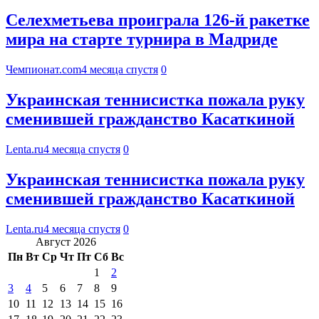
Селехметьева проиграла 126-й ракетке
мира на старте турнира в Мадриде
Чемпионат.com
4 месяца спустя
0
Украинская теннисистка пожала руку
сменившей гражданство Касаткиной
Lenta.ru
4 месяца спустя
0
Украинская теннисистка пожала руку
сменившей гражданство Касаткиной
Lenta.ru
4 месяца спустя
0
Август 2026
Пн
Вт
Ср
Чт
Пт
Сб
Вс
1
2
3
4
5
6
7
8
9
10
11
12
13
14
15
16