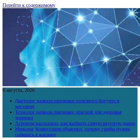
Перейти к содержимому
6 августа, 2026
Диетолог назвала признаки полезного йогурта в
магазине
Технолог назвала признаки опасной для здоровья
черники
Агроном рассказала, как выбрать самую вкусную дыню
Миколог Комиссаров объяснил, почему грибы нужно
собирать в корзину