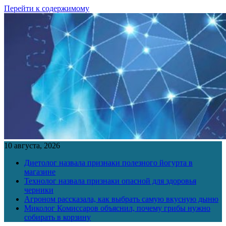
Перейти к содержимому
10 августа, 2026
Диетолог назвала признаки полезного йогурта в
магазине
Технолог назвала признаки опасной для здоровья
черники
Агроном рассказала, как выбрать самую вкусную дыню
Миколог Комиссаров объяснил, почему грибы нужно
собирать в корзину