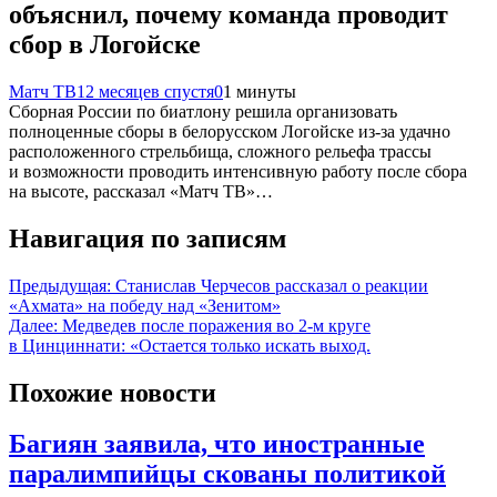
объяснил, почему команда проводит
сбор в Логойске
Матч ТВ
12 месяцев спустя
0
1 минуты
Сборная России по биатлону решила организовать
полноценные сборы в белорусском Логойске из‑за удачно
расположенного стрельбища, сложного рельефа трассы
и возможности проводить интенсивную работу после сбора
на высоте, рассказал «Матч ТВ»…
Навигация по записям
Предыдущая:
Станислав Черчесов рассказал о реакции
«Ахмата» на победу над «Зенитом»
Далее:
Медведев после поражения во 2-м круге
в Цинциннати: «Остается только искать выход.
Похожие новости
Багиян заявила, что иностранные
паралимпийцы скованы политикой