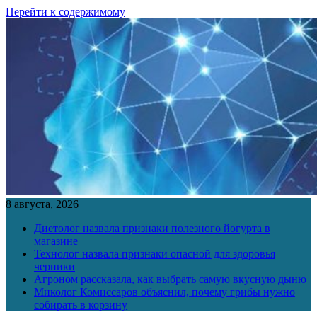
Перейти к содержимому
8 августа, 2026
Диетолог назвала признаки полезного йогурта в
магазине
Технолог назвала признаки опасной для здоровья
черники
Агроном рассказала, как выбрать самую вкусную дыню
Миколог Комиссаров объяснил, почему грибы нужно
собирать в корзину