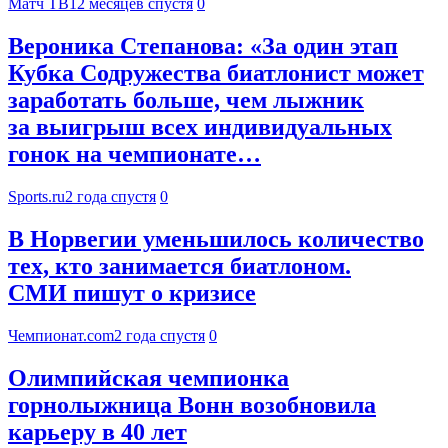
Матч ТВ
12 месяцев спустя
0
Вероника Степанова: «За один этап
Кубка Содружества биатлонист может
заработать больше, чем лыжник
за выигрыш всех индивидуальных
гонок на чемпионате…
Sports.ru
2 года спустя
0
В Норвегии уменьшилось количество
тех, кто занимается биатлоном.
СМИ пишут о кризисе
Чемпионат.com
2 года спустя
0
Олимпийская чемпионка
горнолыжница Вонн возобновила
карьеру в 40 лет