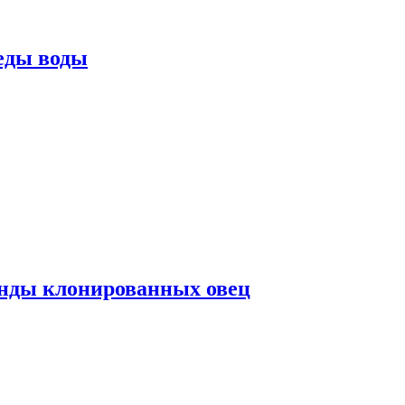
еды воды
нды клонированных овец