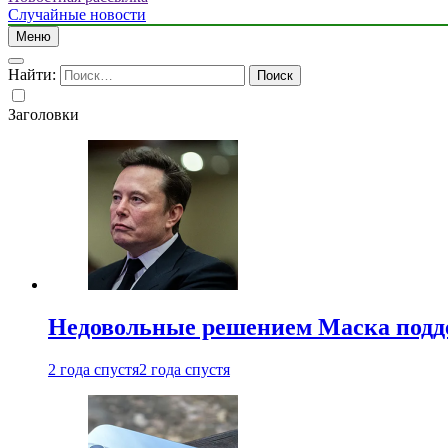
Случайные новости
Меню
Найти:
Заголовки
Недовольные решением Маска подде
2 года спустя
2 года спустя