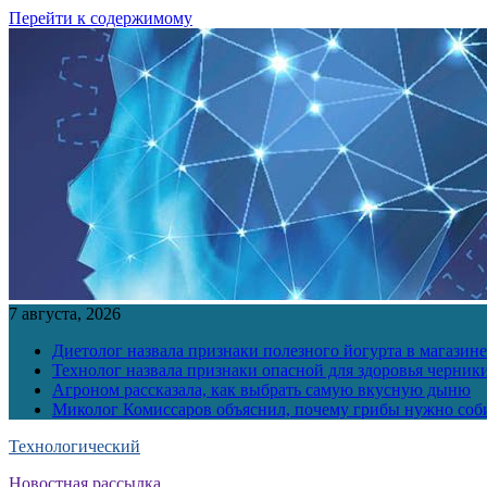
Перейти к содержимому
7 августа, 2026
Диетолог назвала признаки полезного йогурта в магазине
Технолог назвала признаки опасной для здоровья черник
Агроном рассказала, как выбрать самую вкусную дыню
Миколог Комиссаров объяснил, почему грибы нужно соби
Технологический
Новостная рассылка