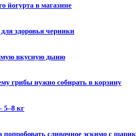
го йогурта в магазине
 для здоровья черники
самую вкусную дыню
му грибы нужно собирать в корзину
 5–8 кг
 попробовать сливочное эскимо с шари