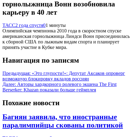
горнолыжница Вонн возобновила
карьеру в 40 лет
ТАСС
2 года спустя
0
1 минуты
Олимпийская чемпионка 2010 года в скоростном спуске
американская горнолыжница Линдси Вонн присоединилась
к сборной США по лыжным видам спорта и планирует
принять участие в Кубке мира.
Навигация по записям
Предыдущая:
«Это глупости!»: Депутат Аксаков опроверг
возможную блокировку вкладов россиян
Далее:
Авторы хардкорного ролевого экшена The First
Berserker: Khazan показали больше геймплея
Похожие новости
Багиян заявила, что иностранные
паралимпийцы скованы политикой