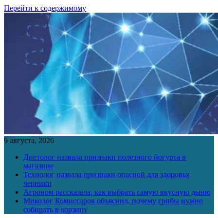
Перейти к содержимому
9 августа, 2026
Диетолог назвала признаки полезного йогурта в
магазине
Технолог назвала признаки опасной для здоровья
черники
Агроном рассказала, как выбрать самую вкусную дыню
Миколог Комиссаров объяснил, почему грибы нужно
собирать в корзину