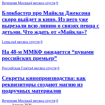
Вечерняя Москва
4 месяца спустя
0
Блокбастер про Майкла Джексона
скоро выйдет в кино. Из него уже
вырезали всю линию о связях певца с
детьми. Что ждать от «Майкла»?
Lenta.ru
4 месяца спустя
0
На 48-м ММКФ ожидается “цунами
российских премьер”
Российская Газета
4 месяца спустя
0
Секреты кинопроизводства: как
реквизиторы создают магию из
подручных материалов
Вечерняя Москва
4 месяца спустя
0
Август 2026