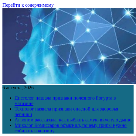
Перейти к содержимому
6 августа, 2026
Диетолог назвала признаки полезного йогурта в
магазине
Технолог назвала признаки опасной для здоровья
черники
Агроном рассказала, как выбрать самую вкусную дыню
Миколог Комиссаров объяснил, почему грибы нужно
собирать в корзину