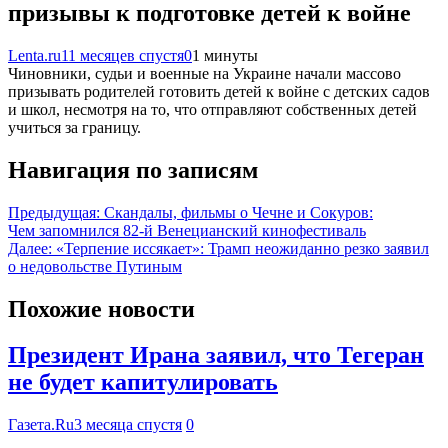
призывы к подготовке детей к войне
Lenta.ru
11 месяцев спустя
0
1 минуты
Чиновники, судьи и военные на Украине начали массово
призывать родителей готовить детей к войне с детских садов
и школ, несмотря на то, что отправляют собственных детей
учиться за границу.
Навигация по записям
Предыдущая:
Скандалы, фильмы о Чечне и Сокуров:
Чем запомнился 82-й Венецианский кинофестиваль
Далее:
«Терпение иссякает»: Трамп неожиданно резко заявил
о недовольстве Путиным
Похожие новости
Президент Ирана заявил, что Тегеран
не будет капитулировать
Газета.Ru
3 месяца спустя
0