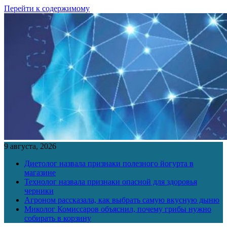
Перейти к содержимому
9 августа, 2026
Диетолог назвала признаки полезного йогурта в
магазине
Технолог назвала признаки опасной для здоровья
черники
Агроном рассказала, как выбрать самую вкусную дыню
Миколог Комиссаров объяснил, почему грибы нужно
собирать в корзину