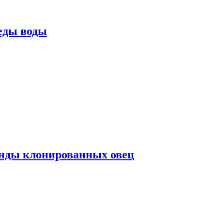
еды воды
нды клонированных овец