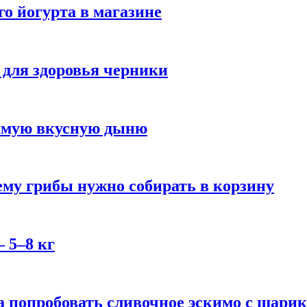
го йогурта в магазине
 для здоровья черники
самую вкусную дыню
му грибы нужно собирать в корзину
 5–8 кг
 попробовать сливочное эскимо с шари