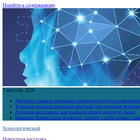
Перейти к содержимому
7 августа, 2026
Диетолог назвала признаки полезного йогурта в магазине
Технолог назвала признаки опасной для здоровья черник
Агроном рассказала, как выбрать самую вкусную дыню
Миколог Комиссаров объяснил, почему грибы нужно соби
Технологический
Новостная рассылка