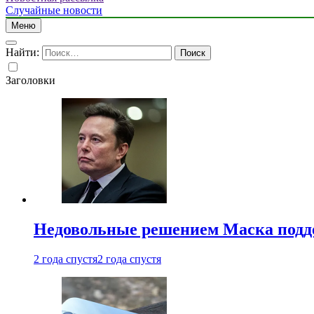
Случайные новости
Меню
Найти:
Заголовки
Недовольные решением Маска подде
2 года спустя
2 года спустя