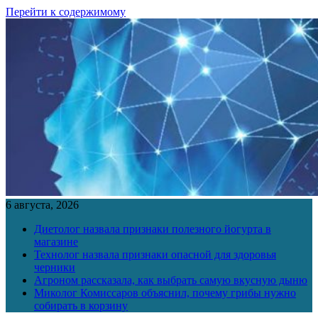
Перейти к содержимому
6 августа, 2026
Диетолог назвала признаки полезного йогурта в
магазине
Технолог назвала признаки опасной для здоровья
черники
Агроном рассказала, как выбрать самую вкусную дыню
Миколог Комиссаров объяснил, почему грибы нужно
собирать в корзину