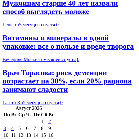
Мужчинам старше 40 лет назвали
способ выглядеть моложе
Lenta.ru
5 месяцев спустя
0
Витамины и минералы в одной
упаковке: все о пользе и вреде творога
Вечерняя Москва
5 месяцев спустя
0
Врач Тарасова: риск деменции
возрастает на 30%, если 20% рациона
занимают сладости
Газета.Ru
5 месяцев спустя
0
Август 2026
Пн
Вт
Ср
Чт
Пт
Сб
Вс
1
2
3
4
5
6
7
8
9
10
11
12
13
14
15
16