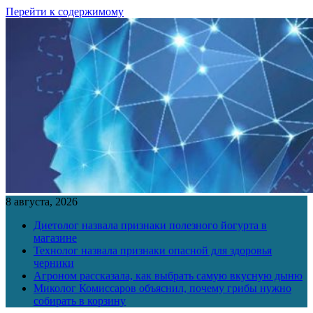
Перейти к содержимому
8 августа, 2026
Диетолог назвала признаки полезного йогурта в
магазине
Технолог назвала признаки опасной для здоровья
черники
Агроном рассказала, как выбрать самую вкусную дыню
Миколог Комиссаров объяснил, почему грибы нужно
собирать в корзину