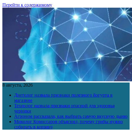
Перейти к содержимому
8 августа, 2026
Диетолог назвала признаки полезного йогурта в
магазине
Технолог назвала признаки опасной для здоровья
черники
Агроном рассказала, как выбрать самую вкусную дыню
Миколог Комиссаров объяснил, почему грибы нужно
собирать в корзину