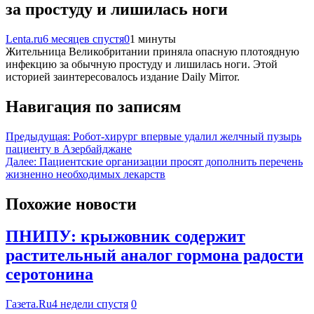
за простуду и лишилась ноги
Lenta.ru
6 месяцев спустя
0
1 минуты
Жительница Великобритании приняла опасную плотоядную
инфекцию за обычную простуду и лишилась ноги. Этой
историей заинтересовалось издание Daily Mirror.
Навигация по записям
Предыдущая:
Робот-хирург впервые удалил желчный пузырь
пациенту в Азербайджане
Далее:
Пациентские организации просят дополнить перечень
жизненно необходимых лекарств
Похожие новости
ПНИПУ: крыжовник содержит
растительный аналог гормона радости
серотонина
Газета.Ru
4 недели спустя
0