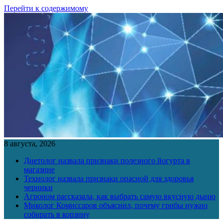
Перейти к содержимому
8 августа, 2026
Диетолог назвала признаки полезного йогурта в
магазине
Технолог назвала признаки опасной для здоровья
черники
Агроном рассказала, как выбрать самую вкусную дыню
Миколог Комиссаров объяснил, почему грибы нужно
собирать в корзину