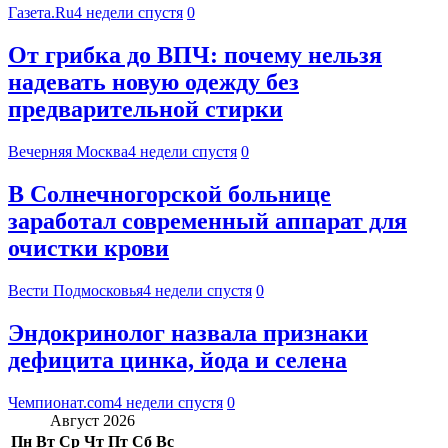
Газета.Ru
4 недели спустя
0
От грибка до ВПЧ: почему нельзя
надевать новую одежду без
предварительной стирки
Вечерняя Москва
4 недели спустя
0
В Солнечногорской больнице
заработал современный аппарат для
очистки крови
Вести Подмосковья
4 недели спустя
0
Эндокринолог назвала признаки
дефицита цинка, йода и селена
Чемпионат.com
4 недели спустя
0
Август 2026
Пн
Вт
Ср
Чт
Пт
Сб
Вс