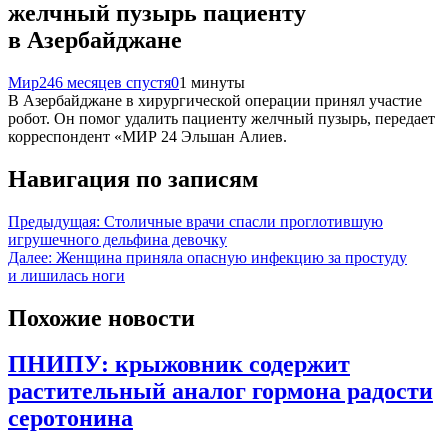
желчный пузырь пациенту
в Азербайджане
Мир24
6 месяцев спустя
0
1 минуты
В Азербайджане в хирургической операции принял участие
робот. Он помог удалить пациенту желчный пузырь, передает
корреспондент «МИР 24 Эльшан Алиев.
Навигация по записям
Предыдущая:
Столичные врачи спасли проглотившую
игрушечного дельфина девочку
Далее:
Женщина приняла опасную инфекцию за простуду
и лишилась ноги
Похожие новости
ПНИПУ: крыжовник содержит
растительный аналог гормона радости
серотонина