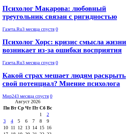
Психолог Макарова: любовный
треугольник связан с ригидностью
Газета.Ru
3 месяца спустя
0
Психолог Хорс: кризис смысла жизни
возникает из-за ошибки восприятия
Газета.Ru
3 месяца спустя
0
Какой страх мешает людям раскрыть
свой потенциал? Мнение психолога
Мир24
3 месяца спустя
0
Август 2026
Пн
Вт
Ср
Чт
Пт
Сб
Вс
1
2
3
4
5
6
7
8
9
10
11
12
13
14
15
16