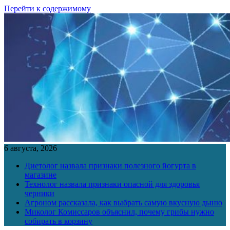
Перейти к содержимому
6 августа, 2026
Диетолог назвала признаки полезного йогурта в
магазине
Технолог назвала признаки опасной для здоровья
черники
Агроном рассказала, как выбрать самую вкусную дыню
Миколог Комиссаров объяснил, почему грибы нужно
собирать в корзину