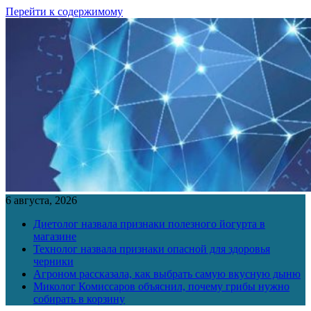
Перейти к содержимому
6 августа, 2026
Диетолог назвала признаки полезного йогурта в
магазине
Технолог назвала признаки опасной для здоровья
черники
Агроном рассказала, как выбрать самую вкусную дыню
Миколог Комиссаров объяснил, почему грибы нужно
собирать в корзину