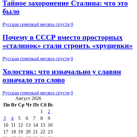
Тайное захоронение Сталина: что это
было
Русская семерка
4 месяца спустя
0
Почему в СССР вместо просторных
«сталинок» стали строить «хрущевки»
Русская семерка
4 месяца спустя
0
Холостяк: что изначально у славян
означало это слово
Русская семерка
4 месяца спустя
0
Август 2026
Пн
Вт
Ср
Чт
Пт
Сб
Вс
1
2
3
4
5
6
7
8
9
10
11
12
13
14
15
16
17
18
19
20
21
22
23