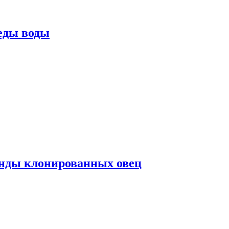
еды воды
нды клонированных овец