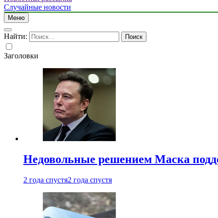
Случайные новости
Меню
Найти:
Заголовки
Недовольные решением Маска подде
2 года спустя
2 года спустя