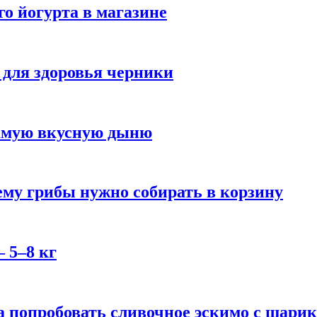
го йогурта в магазине
 для здоровья черники
самую вкусную дыню
му грибы нужно собирать в корзину
 5–8 кг
 попробовать сливочное эскимо с шари