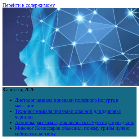
Перейти к содержимому
8 августа, 2026
Диетолог назвала признаки полезного йогурта в
магазине
Технолог назвала признаки опасной для здоровья
черники
Агроном рассказала, как выбрать самую вкусную дыню
Миколог Комиссаров объяснил, почему грибы нужно
собирать в корзину