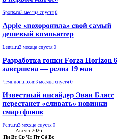
Sports.ru
3 месяца спустя
0
Apple «похоронила» свой самый
дешевый компьютер
Lenta.ru
3 месяца спустя
0
Разработка гонки Forza Horizon 6
завершена — релиз 19 мая
Чемпионат.com
3 месяца спустя
0
Известный инсайдер Эван Бласс
перестанет «сливать» новинки
смартфонов
Ferra.ru
3 месяца спустя
0
Август 2026
Пн
Вт
Ср
Чт
Пт
Сб
Вс