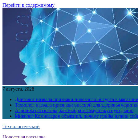
Перейти к содержимому
7 августа, 2026
Диетолог назвала признаки полезного йогурта в магазине
Технолог назвала признаки опасной для здоровья черник
Агроном рассказала, как выбрать самую вкусную дыню
Миколог Комиссаров объяснил, почему грибы нужно соби
Технологический
Новостная рассылка