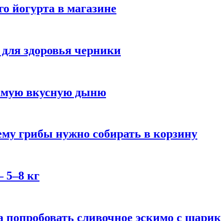
го йогурта в магазине
 для здоровья черники
самую вкусную дыню
му грибы нужно собирать в корзину
 5–8 кг
 попробовать сливочное эскимо с шари