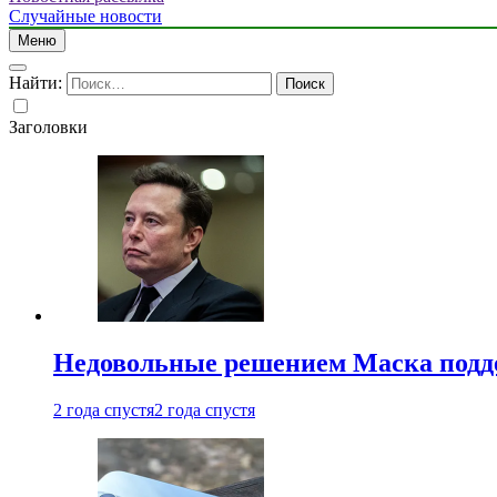
Случайные новости
Меню
Найти:
Заголовки
Недовольные решением Маска подде
2 года спустя
2 года спустя