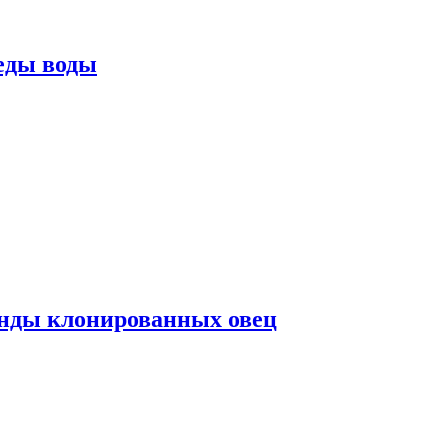
еды воды
нды клонированных овец