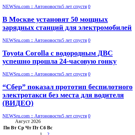
NEWSru.com :: Автоновости
5 лет спустя
0
В Москве установят 50 мощных
зарядных станций для электромобилей
NEWSru.com :: Автоновости
5 лет спустя
0
Toyota Corolla с водородным ДВС
успешно прошла 24-часовую гонку
NEWSru.com :: Автоновости
5 лет спустя
0
“Сбер” показал прототип беспилотного
электротакси без места для водителя
(ВИДЕО)
NEWSru.com :: Автоновости
5 лет спустя
0
Август 2026
Пн
Вт
Ср
Чт
Пт
Сб
Вс
1
2