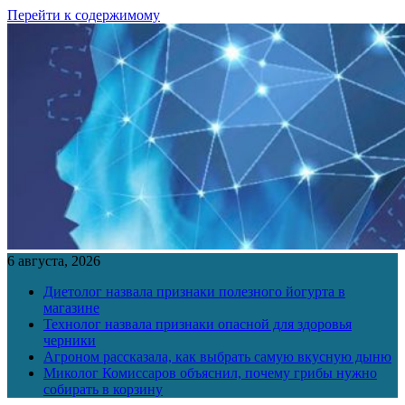
Перейти к содержимому
6 августа, 2026
Диетолог назвала признаки полезного йогурта в
магазине
Технолог назвала признаки опасной для здоровья
черники
Агроном рассказала, как выбрать самую вкусную дыню
Миколог Комиссаров объяснил, почему грибы нужно
собирать в корзину