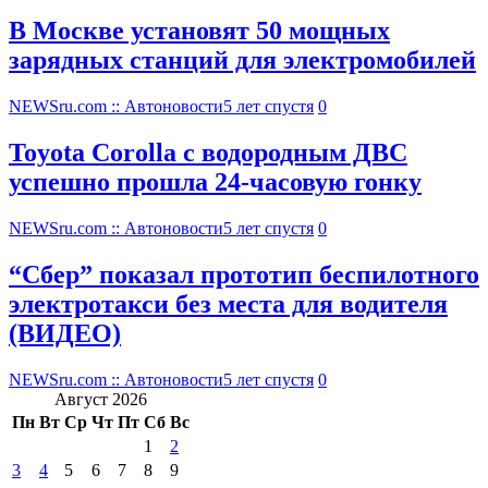
В Москве установят 50 мощных
зарядных станций для электромобилей
NEWSru.com :: Автоновости
5 лет спустя
0
Toyota Corolla с водородным ДВС
успешно прошла 24-часовую гонку
NEWSru.com :: Автоновости
5 лет спустя
0
“Сбер” показал прототип беспилотного
электротакси без места для водителя
(ВИДЕО)
NEWSru.com :: Автоновости
5 лет спустя
0
Август 2026
Пн
Вт
Ср
Чт
Пт
Сб
Вс
1
2
3
4
5
6
7
8
9