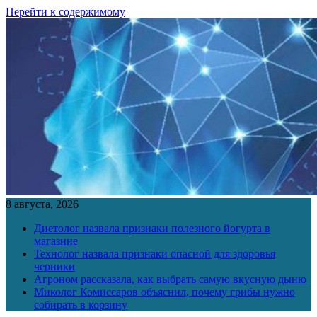
Перейти к содержимому
8 августа, 2026
Диетолог назвала признаки полезного йогурта в
магазине
Технолог назвала признаки опасной для здоровья
черники
Агроном рассказала, как выбрать самую вкусную дыню
Миколог Комиссаров объяснил, почему грибы нужно
собирать в корзину