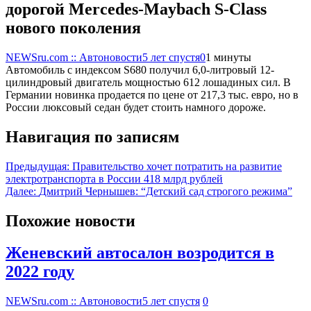
дорогой Mercedes-Maybach S-Class
нового поколения
NEWSru.com :: Автоновости
5 лет спустя
0
1 минуты
Автомобиль с индексом S680 получил 6,0-литровый 12-
цилиндровый двигатель мощностью 612 лошадиных сил. В
Германии новинка продается по цене от 217,3 тыс. евро, но в
России люксовый седан будет стоить намного дороже.
Навигация по записям
Предыдущая:
Правительство хочет потратить на развитие
электротранспорта в России 418 млрд рублей
Далее:
Дмитрий Чернышев: “Детский сад строгого режима”
Похожие новости
Женевский автосалон возродится в
2022 году
NEWSru.com :: Автоновости
5 лет спустя
0