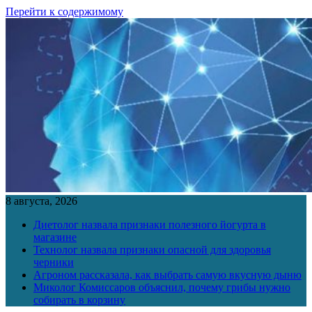
Перейти к содержимому
8 августа, 2026
Диетолог назвала признаки полезного йогурта в
магазине
Технолог назвала признаки опасной для здоровья
черники
Агроном рассказала, как выбрать самую вкусную дыню
Миколог Комиссаров объяснил, почему грибы нужно
собирать в корзину